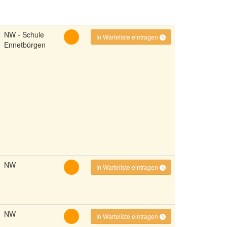
NW - Schule
In Warteliste eintragen
Ennetbürgen
NW
In Warteliste eintragen
NW
In Warteliste eintragen