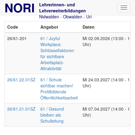
NORI
Lehrerinnen- und
Lehrerweiterbildungen
Nidwalden - Obwalden - Uri
Code
Angebot
Daten
26/61-201
61 / Joyful
Mi
02.09.2026
(13:00 - 17:
Workplace.
Uhr)
Schlüsselfaktoren
für sichtbare
Arbeitsplatz-
Attraktivität
26/61.22.01SZ
61 / Schule
Mi
24.03.2027
(14:00 - 17:
sichtbar machen!
Uhr)
Profilbildende
Öffentlichkeitsarbeit
26/61.21.01SZ
61 / Gesund
Mi
07.04.2027
(14:00 - 17:
bleiben als
Uhr)
Schulleitung